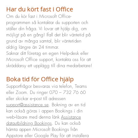
Har du kört fast i Office
Om du kör fast i Microsoft Office-
programmen så kontaktar du supporten och
ställer din fråga. Vi lovar att hjälp dig, om
möjligt på en gång! Ifall det blir väntetid på
grund av många samtal, blir väntetiden
aldrig längre än 24 timmar.
Saknar ditt företag en egen Help-desk eller
Microsoft Office support, kontakta oss för att
skräddarsy ett upplägg till dina medarbetare!
Boka tid för Office hjälp
Supportfrågor besvaras via telefon, Teams
eller Zoom. Du ringer 070 –
732 76 60
eller skickar e‑post till adressen
support@assistance.se
.
Bokning av en tid
kan också göras i appen Bookings i din
web‑läsare med denna länk
Assistance
datautbildning Bookings
. Du kan också
hämta appen Microsoft Bookings från
Appstore eller Google Play för att installera