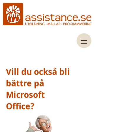
Mallar i PowerPoint, Microsoft Office Support,
Excelutbildning, Office helpdesk, Egen lärare i Office
Vill du också bli
bättre på
Microsoft
Office?